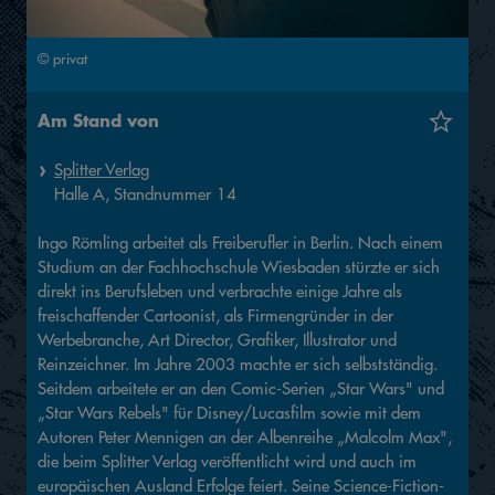
© privat
Am Stand von
Splitter Verlag
Halle
A,
Standnummer
14
Ingo Römling arbeitet als Freiberufler in Berlin. Nach einem
Studium an der Fachhochschule Wiesbaden stürzte er sich
direkt ins Berufsleben und verbrachte einige Jahre als
freischaffender Cartoonist, als Firmengründer in der
Werbebranche, Art Director, Grafiker, Illustrator und
Reinzeichner. Im Jahre 2003 machte er sich selbstständig.
Seitdem arbeitete er an den Comic-Serien „Star Wars" und
„Star Wars Rebels" für Disney/Lucasfilm sowie mit dem
Autoren Peter Mennigen an der Albenreihe „Malcolm Max",
die beim Splitter Verlag veröffentlicht wird und auch im
europäischen Ausland Erfolge feiert. Seine Science-Fiction-