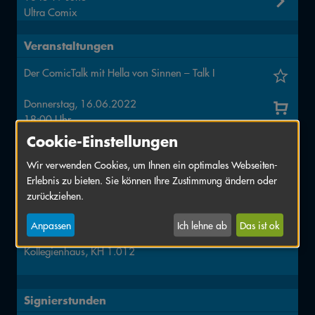
Ultra Comix
Veranstaltungen
Der ComicTalk mit Hella von Sinnen – Talk I
Donnerstag, 16.06.2022
18:00 Uhr
Theater Fifty-Fifty
Cookie-Einstellungen
Wir verwenden Cookies, um Ihnen ein optimales Webseiten-
IO-Film „Comic“ über das Handwerk des
Erlebnis zu bieten. Sie können Ihre Zustimmung ändern oder
Comiczeichnens
zurückziehen.
Freitag, 17.06.2022
Anpassen
Ich lehne ab
Das ist ok
15:00 Uhr
Kollegienhaus, KH 1.012
Signierstunden