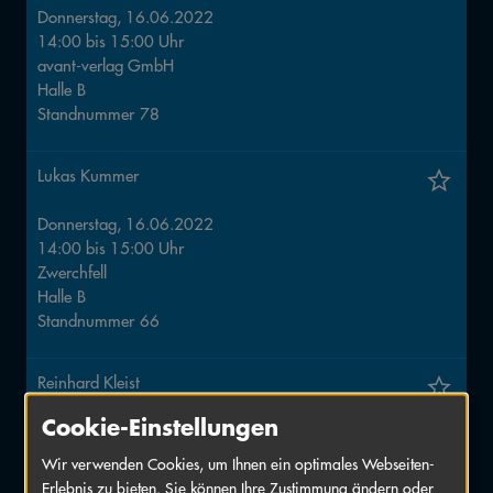
Donnerstag, 16.06.2022
14:00
bis
15:00
Uhr
avant-verlag GmbH
Halle
B
Standnummer
78
Lukas Kummer
Donnerstag, 16.06.2022
14:00
bis
15:00
Uhr
Zwerchfell
Halle
B
Standnummer
66
Reinhard Kleist
Cookie-Einstellungen
Donnerstag, 16.06.2022
14:00
bis
15:00
Uhr
Wir verwenden Cookies, um Ihnen ein optimales Webseiten-
Carlsen Verlag GmbH
Erlebnis zu bieten. Sie können Ihre Zustimmung ändern oder