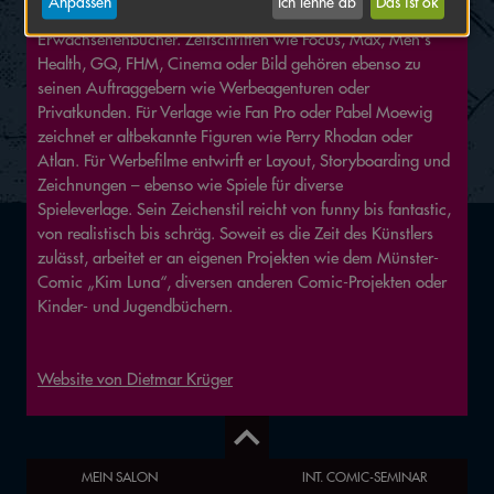
Anpassen
Ich lehne ab
Das ist ok
oder G&G (Wien) für Kinder-, Jugend- und
Erwachsenenbücher. Zeitschriften wie Focus, Max, Men's
Health, GQ, FHM, Cinema oder Bild gehören ebenso zu
seinen Auftraggebern wie Werbeagenturen oder
Privatkunden. Für Verlage wie Fan Pro oder Pabel Moewig
zeichnet er altbekannte Figuren wie Perry Rhodan oder
Atlan. Für Werbefilme entwirft er Layout, Storyboarding und
Zeichnungen – ebenso wie Spiele für diverse
Spieleverlage. Sein Zeichenstil reicht von funny bis fantastic,
von realistisch bis schräg. Soweit es die Zeit des Künstlers
zulässt, arbeitet er an eigenen Projekten wie dem Münster-
Comic „Kim Luna“, diversen anderen Comic-Projekten oder
Kinder- und Jugendbüchern.
Website von Dietmar Krüger
MEIN SALON
INT. COMIC-SEMINAR