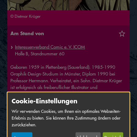
© Dietmar Krüger
Am Stand von
Interessenverband Comic e. V. ICOM
Halle
B,
Standnummer
60
Geboren 1959 in Plettenberg (Sauerland). 1985-1990
Graphik-Design-Studium in Münster, Diplom 1990 bei
Professor Herrmann. Verheiratet, ein Sohn. Dietmar Krüger
ist erfolgreich als freiberuflicher Illustrator und
Comiczeichner/Autor tätig. Von 2007 bis 2009 erschien
Cookie-Einstellungen
monatlich ein zweiseitiger Comic-Strip im MOVER-
Magazin. 2012 erschien sein Münster-Comic „Kim Luna -
Wir verwenden Cookies, um Ihnen ein optimales Webseiten-
Der Fluch des Wiedertäufers“. 2016 erschien eine 13-seitige
Erlebnis zu bieten. Sie können Ihre Zustimmung ändern oder
Comicgeschichte in „Perry - Unser Mann im All“. Sonst
zurückziehen.
erstellt er vor allem Illustrationen für Buchverlage wie
Ravensburger, Bastei, Schneider, Breitschopf-Verlag (Wien)