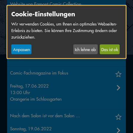
Website von Egmont Comic Collection
Cookie-Einstellungen
Veranstaltungen
Wir verwenden Cookies, um Ihnen ein optimales Webseiten-
Egmont präsentiert: Das große Lucky Luke Lexikon
Erlebnis zu bieten. Sie können Ihre Zustimmung ändern oder
zurückziehen.
Donnerstag, 16.06.2022
Anpassen
Ich lehne ab
Das ist ok
15:00 Uhr
Kollegienhaus, KH 1.011
Comic-Fachmagazine im Fokus
Freitag, 17.06.2022
13:00 Uhr
Orangerie im Schlossgarten
Nach dem Salon ist vor dem Salon …
Sonntag, 19.06.2022