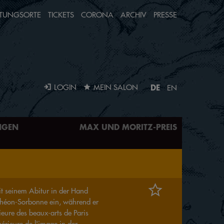
TUNGSORTE
TICKETS
CORONA
ARCHIV
PRESSE
DE
LOGIN
MEIN SALON
EN
NGEN
MAX UND MORITZ-PREIS
t seinem Abitur in der Hand
anthéon-Sorbonne ein, während er
eure des beaux-arts de Paris
érieure de l'image in der