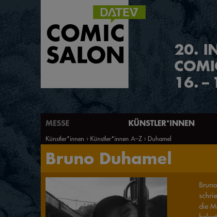
2
0
.
I
COMI
16.
–
MESSE
KÜNSTLER*INNEN
Künstler*innen
Künstler*innen A–Z
Duhamel
Bruno Duhamel
Bruno
schri
die M
beleg