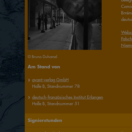
Comic
Brrém
deuts
Websi
Falsc
Niema
© Bruno Duhamel
Am Stand von
avant-verlag GmbH
Halle
B,
Standnummer
78
deutsch-französisches Institut Erlangen
Halle
B,
Standnummer
51
Signierstunden