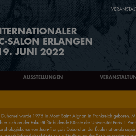
VERANSTAL
NTERNATIONALER
C-SALON ERLANGEN
19. JUNI 2022
AUSSTELLUNGEN
VERANSTALTU
 Duhamel wurde 1975 in Mont-Saint-Aignan in Frankreich geboren. Mi
eb er sich an der Fakultät für bildende Künste der Universität Paris-1 P
orphologiekurse von Jean-François Debord an der École nationale supéri
te. Anschließend absolvierte er ein Studium an der École européenne sup