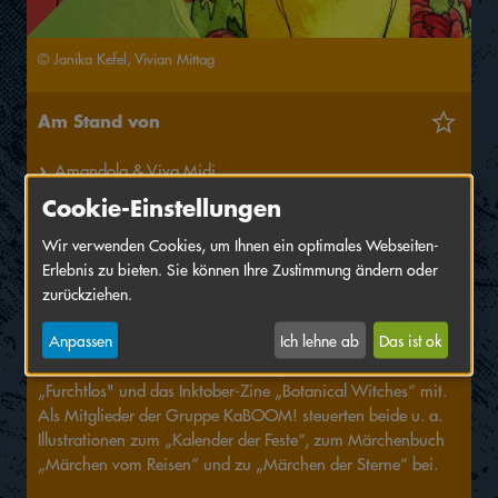
© Janika Kefel, Vivian Mittag
Am Stand von
Amandola & Viva Midi
Halle
B,
Standnummer
88
Cookie-Einstellungen
Amandola verknüpft in ihrer Arbeit verschiedene Techniken
Wir verwenden Cookies, um Ihnen ein optimales Webseiten-
und Genres. Vom Comic über Kinderbücher bis zum Design
Erlebnis zu bieten. Sie können Ihre Zustimmung ändern oder
bearbeitet sie diverse kreative Bereiche und stellt u. a. ihre
zurückziehen.
Zines und Drucke vor. Der Stil von Viva Midi zeichnet sich
Anpassen
Ich lehne ab
Das ist ok
wiederum durch elegante Reduzierung und liebenswerte,
lebendige Charaktere aus. Sie bringt ihr Kinderbuch
„Furchtlos" und das Inktober-Zine „Botanical Witches“ mit.
Als Mitglieder der Gruppe KaBOOM! steuerten beide u. a.
Illustrationen zum „Kalender der Feste“, zum Märchenbuch
„Märchen vom Reisen“ und zu „Märchen der Sterne“ bei.