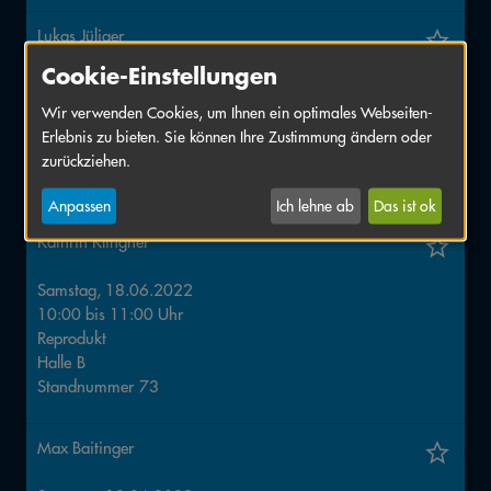
Lukas Jüliger
Cookie-Einstellungen
Freitag, 17.06.2022
18:00
bis
19:00
Uhr
Wir verwenden Cookies, um Ihnen ein optimales Webseiten-
Reprodukt
Erlebnis zu bieten. Sie können Ihre Zustimmung ändern oder
Halle
B
zurückziehen.
Standnummer
73
Anpassen
Ich lehne ab
Das ist ok
Kathrin Klingner
Samstag, 18.06.2022
10:00
bis
11:00
Uhr
Reprodukt
Halle
B
Standnummer
73
Max Baitinger