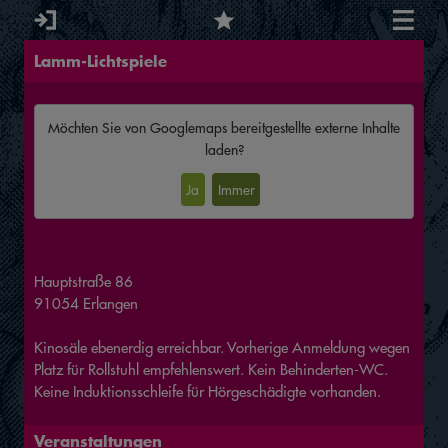
Lamm-Lichtspiele
Möchten Sie von
Googlemaps
bereitgestellte externe Inhalte
laden?
Ja
Immer
Hauptstraße 86
91054 Erlangen
Kinosäle ebenerdig erreichbar. Vorherige Anmeldung wegen
Platz für Rollstuhl empfehlenswert. Kein Behinderten-WC.
Keine Induktionsschleife für Hörgeschädigte vorhanden.
Veranstaltungen