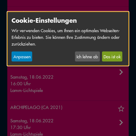
Die Odyssee (FR 2021)
Cookie-Einstellungen
Freitag, 17.06.2022
Wir verwenden Cookies, um Ihnen ein optimales Webseiten-
22:15 Uhr
Erlebnis zu bieten. Sie können Ihre Zustimmung ändern oder
Lamm-Lichtspiele
zurückziehen.
Anpassen
Ich lehne ab
Das ist ok
MAZINIBII’AN: Indigenous Animation from Canada
(CA 2009–2021)
Samstag, 18.06.2022
16:00 Uhr
Lamm-Lichtspiele
ARCHIPELAGO (CA 2021)
Samstag, 18.06.2022
17:30 Uhr
Lamm-Lichtspiele