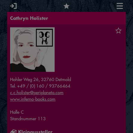
Cathryn Holister
Hohler Weg 26, 32760 Detmold
Tel. +49 / (0) 160 / 93766464
c.c.holister@periplaneta.com
www.inferno-books.com
Halle
C
Standnummer
113
Kleinaussteller