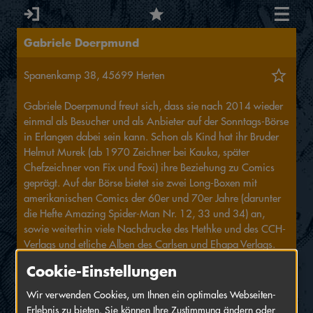
Gabriele Doerpmund
Spanenkamp 38, 45699 Herten
Gabriele Doerpmund freut sich, dass sie nach 2014 wieder
einmal als Besucher und als Anbieter auf der Sonntags-Börse
in Erlangen dabei sein kann. Schon als Kind hat ihr Bruder
Helmut Murek (ab 1970 Zeichner bei Kauka, später
Chefzeichner von Fix und Foxi) ihre Beziehung zu Comics
geprägt. Auf der Börse bietet sie zwei Long-Boxen mit
amerikanischen Comics der 60er und 70er Jahre (darunter
die Hefte Amazing Spider-Man Nr. 12, 33 und 34) an,
sowie weiterhin viele Nachdrucke des Hethke und des CCH-
Verlags und etliche Alben des Carlsen und Ehapa Verlags.
Cookie-Einstellungen
Wir verwenden Cookies, um Ihnen ein optimales Webseiten-
MEIN SALON
INT. COMIC-SEMINAR
Erlebnis zu bieten. Sie können Ihre Zustimmung ändern oder