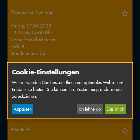
Thomas von Kummant
Freitag, 17.06.2022
13:00
bis
14:00
Uhr
Comicfestival München
Halle
B
Standnummer
56
Cookie-Einstellungen
Benjamin von Eckartsberg
Wir verwenden Cookies, um Ihnen ein optimales Webseiten-
Freitag, 17.06.2022
Erlebnis zu bieten. Sie können Ihre Zustimmung ändern oder
13:00
bis
14:00
Uhr
zurückziehen.
Comicfestival München
Halle
B
Anpassen
Ich lehne ab
Das ist ok
Standnummer
56
Peter Puck