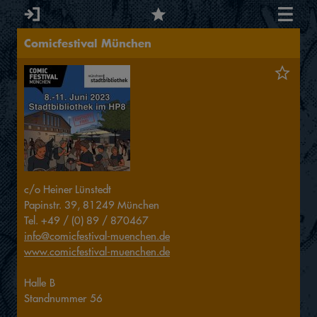
Comicfestival München
c/o Heiner Lünstedt
Papinstr. 39, 81249 München
Tel. +49 / (0) 89 / 870467
info@comicfestival-muenchen.de
www.comicfestival-muenchen.de
Halle
B
Standnummer
56